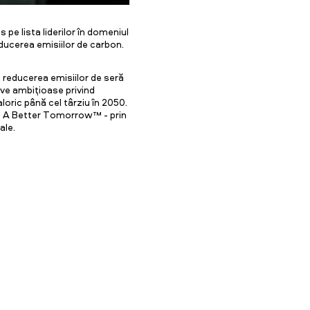
pe lista liderilor în domeniul
ducerea emisiilor de carbon.
 reducerea emisiilor de seră
ve ambițioase privind
aloric până cel târziu în 2050.
 – A Better Tomorrow™ - prin
ale.