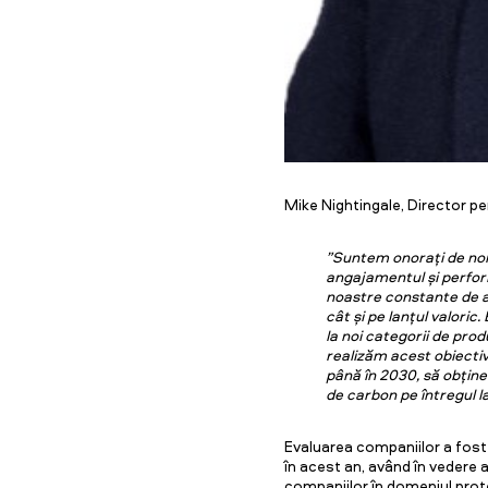
Mike Nightingale, Director pe
”Suntem onorați de nom
angajamentul și perfor
noastre constante de abo
cât și pe lanțul valori
la noi categorii de prod
realizăm acest obiectiv
până în 2030, să obține
de carbon pe întregul la
Evaluarea companiilor a fost
în acest an, având în vedere
companiilor în domeniul prote