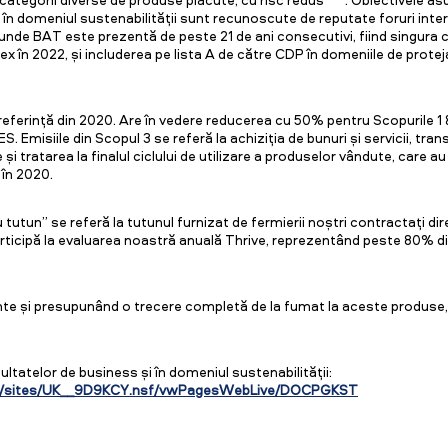
în domeniul sustenabilității sunt recunoscute de reputate foruri inte
 unde BAT este prezentă de peste 21 de ani consecutivi, fiind singura 
ex în 2022, și includerea pe lista A de către CDP în domeniile de protejare
eferință din 2020. Are în vedere reducerea cu 50% pentru Scopurile 1 
. Emisiile din Scopul 3 se referă la achiziția de bunuri și servicii, tran
și tratarea la finalul ciclului de utilizare a produselor vândute, care 
 în 2020.
tutun” se referă la tutunul furnizat de fermierii noștri contractați direc
participă la evaluarea noastră anuală Thrive, reprezentând peste 80% di
te și presupunând o trecere completă de la fumat la aceste produse, ca
ltatelor de business și în domeniul sustenabilității:
p/sites/UK__9D9KCY.nsf/vwPagesWebLive/DOCPGKST