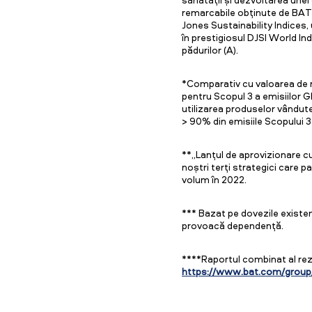
remarcabile obținute de BAT 
Jones Sustainability Indices,
în prestigiosul DJSI World Ind
pădurilor (A).
*Comparativ cu valoarea de r
pentru Scopul 3 a emisiilor GES
utilizarea produselor vândute 
> 90% din emisiile Scopului 3
**„Lanțul de aprovizionare cu 
noștri terți strategici care 
volum în 2022.
*** Bazat pe dovezile existen
provoacă dependență.
****Raportul combinat al rezu
https://www.bat.com/grou