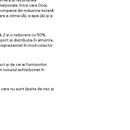
rnaționale, între care Dow
companie din industrie listată
 a climei (A), a apei (A) și a
& 2 și o reducere cu 50%
sport și distribuție în amonte,
au reprezentat în mod colectiv
t și de cei ai furnizorilor
n tutunul achiziționat în
re nu sunt lipsite de risc și