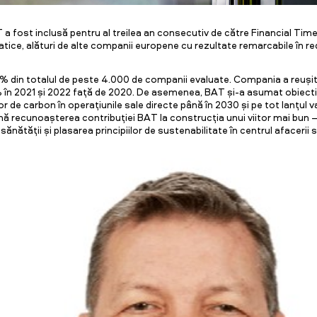
fost inclusă pentru al treilea an consecutiv de către Financial Times 
tice, alături de alte companii europene cu rezultate remarcabile în re
% din totalul de peste 4.000 de companii evaluate. Compania a reușit
% în 2021 și 2022 față de 2020. De asemenea, BAT și-a asumat obiecti
lor de carbon în operațiunile sale directe până în 2030 și pe tot lanțul v
mnă recunoașterea contribuției BAT la construcția unui viitor mai bun
nătății și plasarea principiilor de sustenabilitate în centrul afacerii s