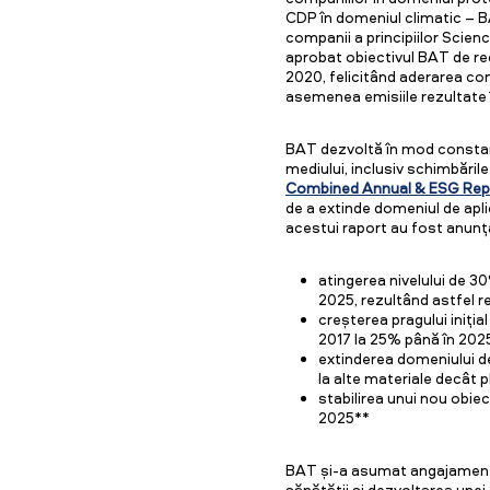
CDP în domeniul climatic – B
companii a principiilor Scienc
aprobat obiectivul BAT de red
2020, felicitând aderarea comp
asemenea emisiile rezultate 
BAT dezvoltă în mod constan
mediului, inclusiv schimbăril
Combined Annual & ESG Rep
de a extinde domeniul de aplic
acestui raport au fost anunța
atingerea nivelului de 30
2025, rezultând astfel r
creșterea pragului iniția
2017 la 25% până în 202
extinderea domeniului de
la alte materiale decât p
stabilirea unui nou obie
2025**
BAT și-a asumat angajamentu
sănătății și dezvoltarea unei