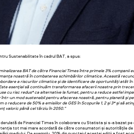
ntru Sustenabilitate în cadrul BAT, a spus:
inalizarea BAT de către Financial Times între primele 3% companii 
manța noastră în combaterea schimbărilor climatice. Această recunoa
rdare a riscurilor climatice și de identificare de oportunități atât în 
c. Este esențial să continuăm transformarea afacerii noastre prin trece
use cu risc redus* ca alternative la fumat, pentru a reduce astfel impac
 într-un mod sustenabil pentru afacerea noastră, pentru planetă și pe
m o reducere de 50% a emisiilor de GES în Scopurile 1, 2 și 3* și să ati
nț valoric până cel târziu în 2050.”
 derulată de Financial Times în colaborare cu Statista și s-a bazat pe
 atenția tot mai mare acordată de către consumatori și autoritățile 
jării mediului. De exemplu, 20% din punctajul acestei ediții a fost acor