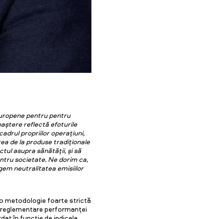
europene pentru pentru
ștere reflectă efoturile
cadrul propriilor operațiuni,
rea de la produse tradiționale
tul asupra sănătății, și să
ntru societate. Ne dorim ca,
ngem neutralitatea emisiilor
 o metodologie foarte strictă
de reglementare performanței
dat în funcție de indicele