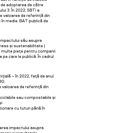
m de adoptarea de către
lui 3. În 2022, SBTi a
e valoarea de referință din
us în medie. BAT publică de
 impactului său asupra
ness și sustenabilitate (
ai multe piețe pentru companii
 pe care le publică. În cadrul
ițială – în 2022, față de anul
30;
e valoarea de referință din
ciclabile sau compostabile și
și
zionare cu tutun până în
erea impactului asupra
umate și rezultatele