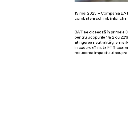
19 mai 2023 – Compania BAT a 
combaterii schimbărilor clima
BAT se clasează în primele 3
pentru Scopurile 1 & 2 cu 22
atingerea neutralității emisii
Inlcuderea în lista FT însea
reducerea impactului asupra să