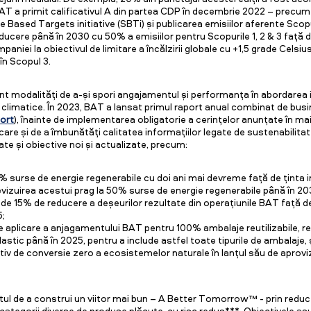
AT a primit calificativul A din partea CDP în decembrie 2022 – precu
e Based Targets initiative (SBTi) și publicarea emisiilor aferente Scopu
ucere până în 2030 cu 50% a emisiilor pentru Scopurile 1, 2 & 3 față d
aniei la obiectivul de limitare a încălzirii globale cu +1,5 grade Celsi
în Scopul 3.
t modalități de a-și spori angajamentul și performanța în abordarea
e climatice. În 2023, BAT a lansat primul raport anual combinat de busi
ort
), înainte de implementarea obligatorie a cerințelor anunțate în m
are și de a îmbunătăți calitatea informațiilor legate de sustenabilitate
te și obiective noi și actualizate, precum:
% surse de energie regenerabile cu doi ani mai devreme față de ținta in
evizuirea acestui prag la 50% surse de energie regenerabile până în 20
l de 15% de reducere a deșeurilor rezultate din operațiunile BAT față d
5;
 aplicare a anjagamentului BAT pentru 100% ambalaje reutilizabile, re
lastic până în 2025, pentru a include astfel toate tipurile de ambalaje, 
ctiv de conversie zero a ecosistemelor naturale în lanțul său de aprovi
l de a construi un viitor mai bun – A Better Tomorrow™ - prin reduc
 categorii diverse de produse plăcute, cu risc redus***. Obiectivele as